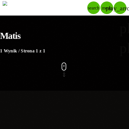
play_arr
search
menu
p
Matis
p
1 Wynik / Strona 1 z 1
insert_link