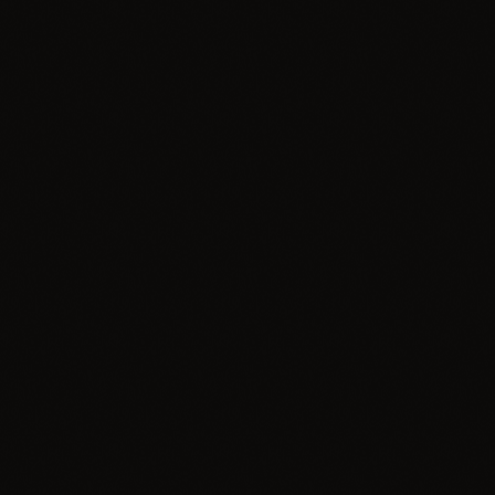
Muzyka
„Napisy Końcowe” – Matis i Jamal