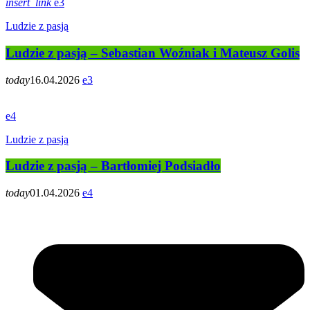
insert_link
3
Ludzie z pasją
Ludzie z pasją – Sebastian Woźniak i Mateusz Golis
today
16.04.2026
3
4
Ludzie z pasją
Ludzie z pasją – Bartłomiej Podsiadło
today
01.04.2026
4