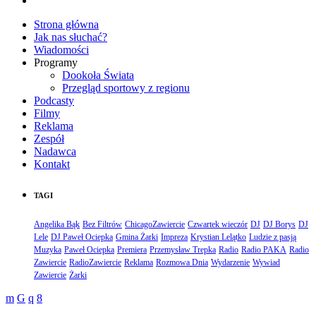
Strona główna
Jak nas słuchać?
Wiadomości
Programy
Dookoła Świata
Przegląd sportowy z regionu
Podcasty
Filmy
Reklama
Zespół
Nadawca
Kontakt
TAGI
Angelika Bąk
Bez Filtrów
ChicagoZawiercie
Czwartek wieczór
DJ
DJ Borys
DJ
Lele
DJ Paweł Ociepka
Gmina Żarki
Impreza
Krystian Lelątko
Ludzie z pasją
Muzyka
Paweł Ociepka
Premiera
Przemysław Trepka
Radio
Radio PAKA
Radio
Zawiercie
RadioZawiercie
Reklama
Rozmowa Dnia
Wydarzenie
Wywiad
Zawiercie
Żarki