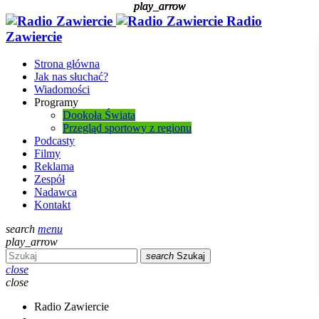
play_arrow
play_arrow
play_arrow
play_arrow
Radio
Zawiercie
Strona główna
Jak nas słuchać?
Wiadomości
Programy
Dookoła Świata
Przegląd sportowy z regionu
Podcasty
Filmy
Reklama
Zespół
Nadawca
Kontakt
search
menu
play_arrow
search
Szukaj
close
close
Radio Zawiercie