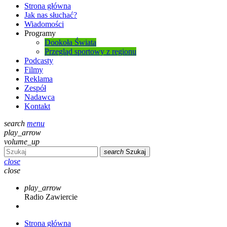
Strona główna
Jak nas słuchać?
Wiadomości
Programy
Dookoła Świata
Przegląd sportowy z regionu
Podcasty
Filmy
Reklama
Zespół
Nadawca
Kontakt
search
menu
play_arrow
volume_up
search
Szukaj
close
close
play_arrow
Radio Zawiercie
Strona główna