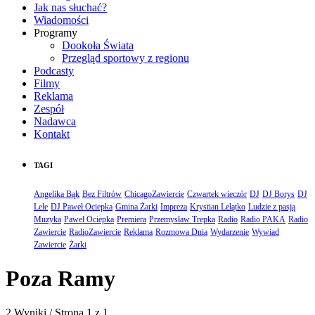
Jak nas słuchać?
Wiadomości
Programy
Dookoła Świata
Przegląd sportowy z regionu
Podcasty
Filmy
Reklama
Zespół
Nadawca
Kontakt
TAGI
Angelika Bąk
Bez Filtrów
ChicagoZawiercie
Czwartek wieczór
DJ
DJ Borys
DJ
Lele
DJ Paweł Ociepka
Gmina Żarki
Impreza
Krystian Lelątko
Ludzie z pasją
Muzyka
Paweł Ociepka
Premiera
Przemysław Trepka
Radio
Radio PAKA
Radio
Zawiercie
RadioZawiercie
Reklama
Rozmowa Dnia
Wydarzenie
Wywiad
Zawiercie
Żarki
Poza Ramy
2 Wyniki / Strona 1 z 1