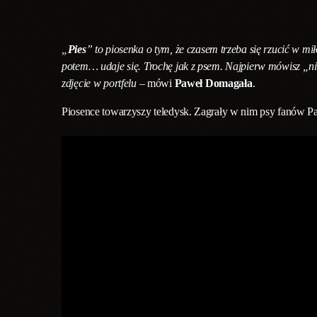
„
Pies
” to piosenka o tym, że czasem trzeba się rzucić w mił
potem… udaje się. Trochę jak z psem. Najpierw mówisz „nie
zdjęcie w portfelu
– mówi
Paweł Domagała
.
Piosence towarzyszy teledysk. Zagrały w nim psy fanów Pawł