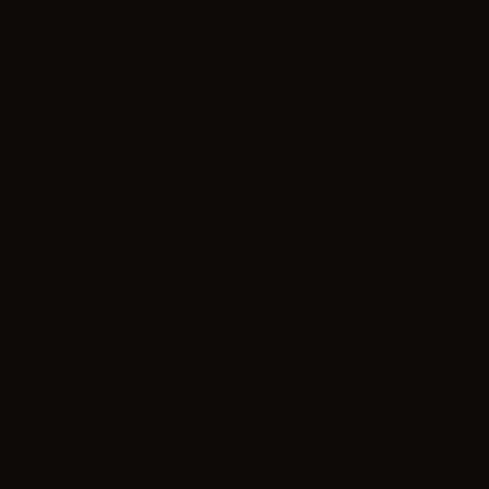
k
insert_link
Muzyka
„Napisy Końcowe” – Matis i Jamal
today
30.06.2026