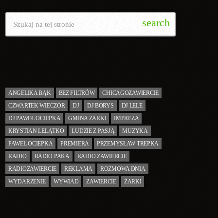
search
TAGI
ANGELIKA BĄK
BEZ FILTRÓW
CHICAGOZAWIERCIE
CZWARTEK WIECZÓR
DJ
DJ BORYS
DJ LELE
DJ PAWEŁ OCIEPKA
GMINA ŻARKI
IMPREZA
KRYSTIAN LELĄTKO
LUDZIE Z PASJĄ
MUZYKA
PAWEŁ OCIEPKA
PREMIERA
PRZEMYSŁAW TREPKA
RADIO
RADIO PAKA
RADIO ZAWIERCIE
RADIOZAWIERCIE
REKLAMA
ROZMOWA DNIA
WYDARZENIE
WYWIAD
ZAWIERCIE
ŻARKI
KATEGORIE