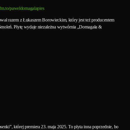
ffm.to/paweldomagalapies
wał razem z Łukaszem Borowieckim, który jest też producentem
Smoleń. Płytę wydaje niezależna wytwórnia „Domagała &
senki”, której premiera 23. maja 2025. To płyta inna poprzednie, bo