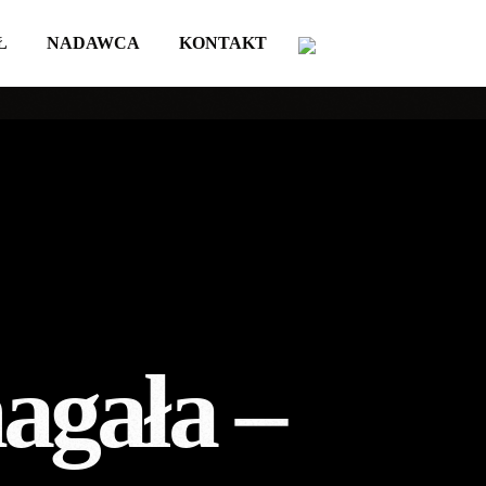
Ł
NADAWCA
KONTAKT
agała –