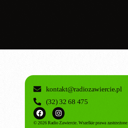
kontakt@radiozawiercie.pl
(32) 32 68 475
© 2026 Radio Zawiercie. Wszelkie prawa zastrzeżone