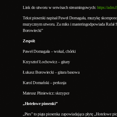
Link do utworu w serwisach streamingowych:
https://adm.
Tekst piosenki napisał Paweł Domagała, muzykę skompono
muzycznym utworu. Za miks i masteringodpowiada Rafał 
Borowiecki”
Zespół:
Paweł Domagała – wokal, chórki
Krzysztof Łochowicz – gitary
Łukasz Borowiecki – gitara basowa
Karol Domański – perkusja
Mateusz Pliniewicz: skrzypce
„Hotelowe piosenki”
„Pies” to piąta piosenka zapowiadająca płytę „Hotelowe pio