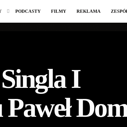
Y
PODCASTY
FILMY
REKLAMA
ZESPÓ
Singla I
u Paweł Dom