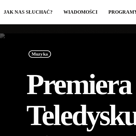
JAK NAS SŁUCHAĆ?
WIADOMOŚCI
PROGRAM
Muzyka
Premiera 
Teledysk