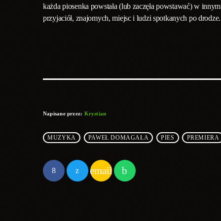
każda piosenka powstała (lub zaczęła powstawać) w innym 
przyjaciół, znajomych, miejsc i ludzi spotkanych po drodze.
Napisane przez:
Krystian
MUZYKA
PAWEŁ DOMAGAŁA
PIES
PREMIERA
email
PODOBNE POSTY