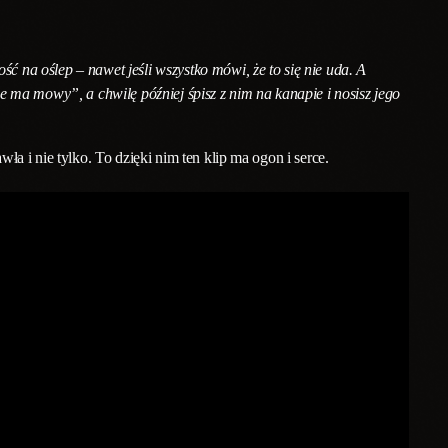
ość na oślep – nawet jeśli wszystko mówi, że to się nie uda. A
 ma mowy”, a chwilę później śpisz z nim na kanapie i nosisz jego
a i nie tylko. To dzięki nim ten klip ma ogon i serce.