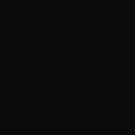
insert_lin
Muzyka
WonerS & Tomek Lubert – Idę na plażę
today
30.06.2026