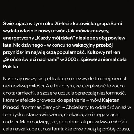
Świętująca w tym roku 25-lecie katowicka grupa Sami
wydała właśnie nowy utwór. Jak mówią muzycy,
energetyczny „Każdy mój dzień” niesie ze sobą powiew
lata. Nic dziwnego – w końcu to wakacyjny przebój
przyniósł im największą popularność. Kultowy refren
„Słońce świeci nad nami” w 2000 r. śpiewała niemal cała
Polska
Nasz najnowszy singiel traktuje o niezwykle trudnej, niemal
niemożliwej miłości. Ale też o tym, że cierpliwość to zacna
cnota (śmiech), a szczere uczucia oznaczają niezłomność,
która w efekcie prowadzi do spełnienia – mówi
Kajetan
Pinocci
, frontman Samych. – Chcieliśmy to oddać również w
teledysku: stan zawieszenia, czekania, ale i niegasnącej
nadziei. Mam nadzieję, że, podobnie jak prawdziwa miłość i
cała nasza kapela, nasi fani także przetrwają tę próbę czasu,