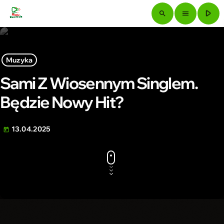
play_arrow
search
menu
Muzyka
Sami Z Wiosennym Singlem.
Będzie Nowy Hit?
13.04.2025
today