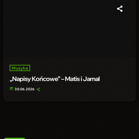
Muzyka
„Napisy Końcowe” – Matis i Jamal
today
30.06.2026