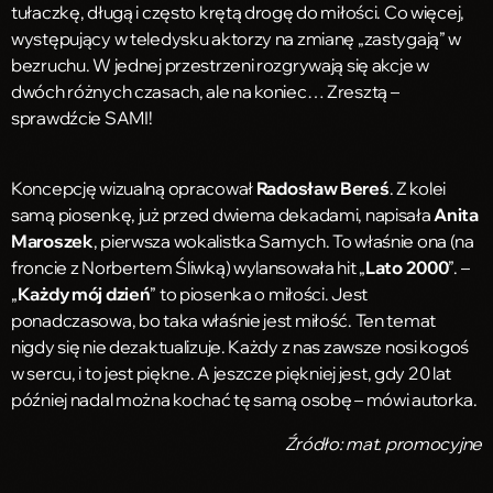
tułaczkę, długą i często krętą drogę do miłości. Co więcej,
występujący w teledysku aktorzy na zmianę „zastygają” w
bezruchu. W jednej przestrzeni rozgrywają się akcje w
dwóch różnych czasach, ale na koniec… Zresztą –
sprawdźcie SAMI!
Koncepcję wizualną opracował
Radosław Bereś
. Z kolei
samą piosenkę, już przed dwiema dekadami, napisała
Anita
Maroszek
, pierwsza wokalistka Samych. To właśnie ona (na
froncie z Norbertem Śliwką) wylansowała hit „
Lato 2000
”. –
„
Każdy mój dzień
” to piosenka o miłości. Jest
ponadczasowa, bo taka właśnie jest miłość. Ten temat
nigdy się nie dezaktualizuje. Każdy z nas zawsze nosi kogoś
w sercu, i to jest piękne. A jeszcze piękniej jest, gdy 20 lat
później nadal można kochać tę samą osobę – mówi autorka.
Źródło: mat. promocyjne