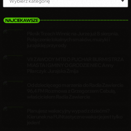
NAJCIEKAWSZE
Piknik Trzech Winnic na Jurze już 8 sierpnia.
Połączenie lokalnych smaków, muzyki i
jurajskiej przyrody
VII ZAWODY MTB O PUCHAR BURMISTRZA
MIASTA I GMINY OGRODZIENIEC Anny
Pilarczyk Jurajska Żmija
Od dziecięcego marzenia do Radia Zawiercie
96,4 FM Rozmowa z Grzegorzem Cebulą,
właścicielem Radia Zawiercie
Planujesz wakacyjny wypad z dziećmi?
Kierunek na FUNtastyczne wakacje jest tylko
jeden!