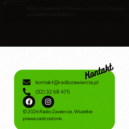
Radio Zawiercie i Dr Nawrot – Centrum Wzroku
nawiązały współpracę
kontakt@radiozawiercie.pl
(32) 32 68 475
© 2026 Radio Zawiercie. Wszelkie
prawa zastrzeżone.