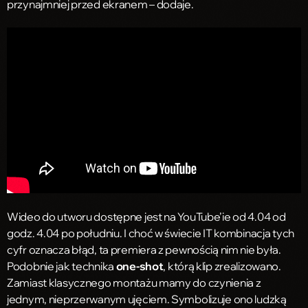
przynajmniej przed ekranem – dodaje.
Wideo do utworu dostępne jest na YouTube’ie od 4.04 od
godz. 4.04 po południu. I choć w świecie IT kombinacja tych
cyfr oznacza błąd, ta premiera z pewnością nim nie była.
Podobnie jak technika
one-shot
, którą klip zrealizowano.
Zamiast klasycznego montażu mamy do czynienia z
jednym, nieprzerwanym ujęciem. Symbolizuje ono ludzką