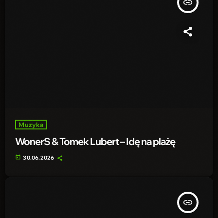
insert_link
Muzyka
WonerS & Tomek Lubert – Idę na plażę
today
30.06.2026
insert_link