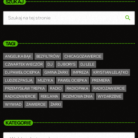
SZUKAJ
search
TAGI
ANGELIKA BĄK
BEZ FILTRÓW
CHICAGOZAWIERCIE
CZWARTEK WIECZÓR
DJ
DJ BORYS
DJ LELE
DJ PAWEŁ OCIEPKA
GMINA ŻARKI
IMPREZA
KRYSTIAN LELĄTKO
LUDZIE Z PASJĄ
MUZYKA
PAWEŁ OCIEPKA
PREMIERA
PRZEMYSŁAW TREPKA
RADIO
RADIO PAKA
RADIO ZAWIERCIE
RADIOZAWIERCIE
REKLAMA
ROZMOWA DNIA
WYDARZENIE
WYWIAD
ZAWIERCIE
ŻARKI
KATEGORIE