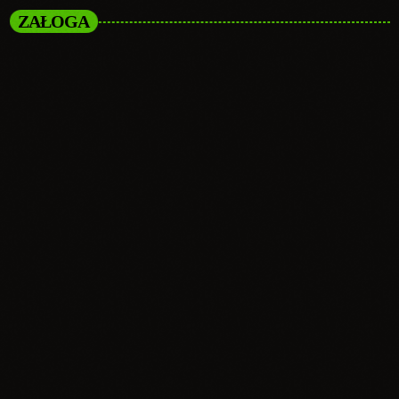
ZAŁOGA
person_outli