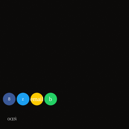
Redaktor
Ksawery Przyłucki
email
OCEŃ