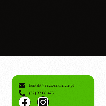
Przegląd sportowy
Przegląd sportowy z regionu
kontakt@radiozawiercie.pl
(32) 32 68 475