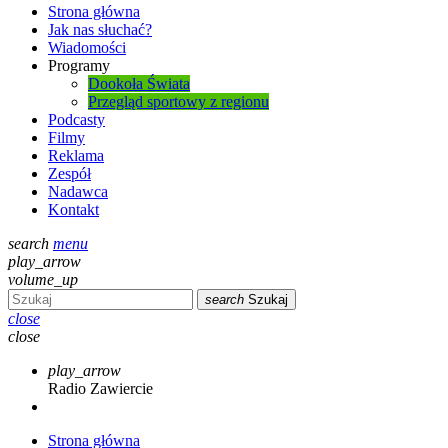
Strona główna
Jak nas słuchać?
Wiadomości
Programy
Dookoła Świata
Przegląd sportowy z regionu
Podcasty
Filmy
Reklama
Zespół
Nadawca
Kontakt
search
menu
play_arrow
volume_up
search
Szukaj
close
close
play_arrow
Radio Zawiercie
Strona główna