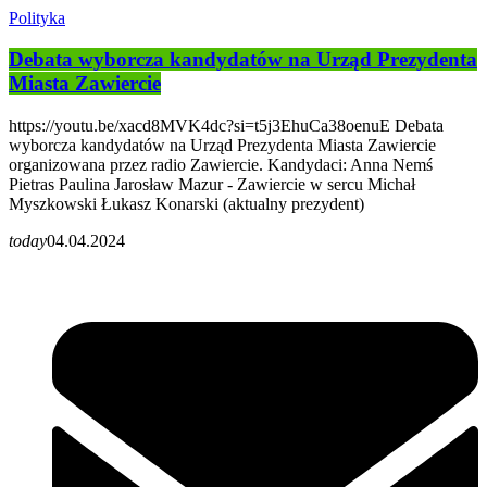
Polityka
Debata wyborcza kandydatów na Urząd Prezydenta
Miasta Zawiercie
https://youtu.be/xacd8MVK4dc?si=t5j3EhuCa38oenuE Debata
wyborcza kandydatów na Urząd Prezydenta Miasta Zawiercie
organizowana przez radio Zawiercie. Kandydaci: Anna Nemś
Pietras Paulina Jarosław Mazur - Zawiercie w sercu Michał
Myszkowski Łukasz Konarski (aktualny prezydent)
today
04.04.2024