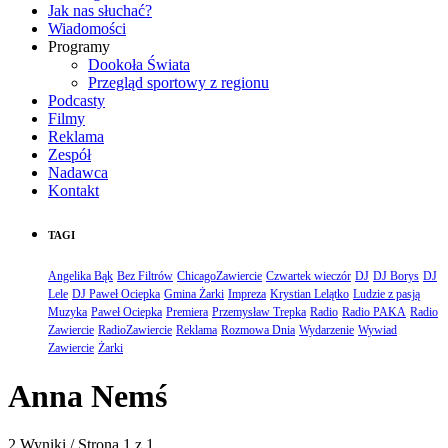
Jak nas słuchać?
Wiadomości
Programy
Dookoła Świata
Przegląd sportowy z regionu
Podcasty
Filmy
Reklama
Zespół
Nadawca
Kontakt
TAGI
Angelika Bąk
Bez Filtrów
ChicagoZawiercie
Czwartek wieczór
DJ
DJ Borys
DJ
Lele
DJ Paweł Ociepka
Gmina Żarki
Impreza
Krystian Lelątko
Ludzie z pasją
Muzyka
Paweł Ociepka
Premiera
Przemysław Trepka
Radio
Radio PAKA
Radio
Zawiercie
RadioZawiercie
Reklama
Rozmowa Dnia
Wydarzenie
Wywiad
Zawiercie
Żarki
Anna Nemś
2 Wyniki / Strona 1 z 1