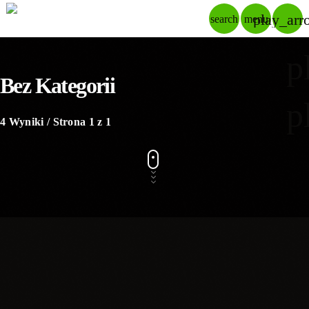
play_arr
search
menu
p
Bez Kategorii
p
4 Wyniki / Strona 1 z 1
insert_link