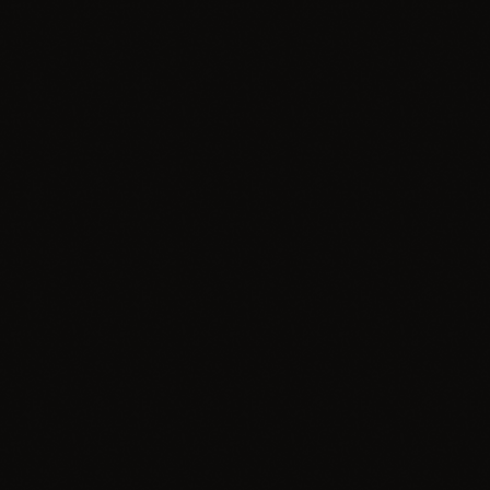
today
06.05.2026
2
insert_link