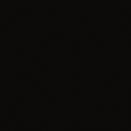
Bez kategorii
Podkarpackie Centrum Nauki Łukasiewicz z
wizytą w Zawierciu
today
26.03.2026