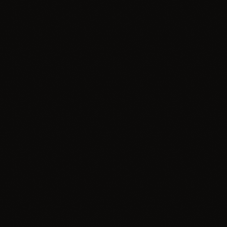
today
14.04.2025
insert_link