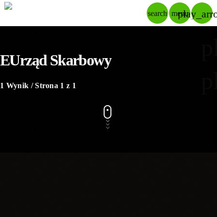
play_arr
search
menu
p
EUrząd Skarbowy
p
1 Wynik / Strona 1 z 1
insert_link