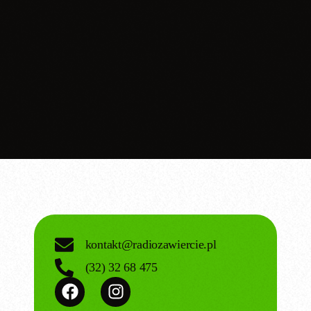
today
14.04.2025
kontakt@radiozawiercie.pl
(32) 32 68 475