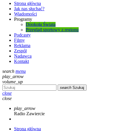
Strona główna
Jak nas słuchać?
Wiadomości
Programy
Dookoła Świata
Przegląd sportowy z regionu
Podcasty
Filmy
Reklama
Zespół
Nadawca
Kontakt
search
menu
play_arrow
volume_up
search
Szukaj
close
close
play_arrow
Radio Zawiercie
Strona główna