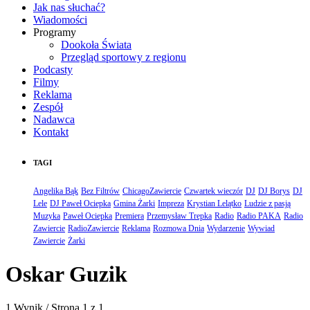
Jak nas słuchać?
Wiadomości
Programy
Dookoła Świata
Przegląd sportowy z regionu
Podcasty
Filmy
Reklama
Zespół
Nadawca
Kontakt
TAGI
Angelika Bąk
Bez Filtrów
ChicagoZawiercie
Czwartek wieczór
DJ
DJ Borys
DJ
Lele
DJ Paweł Ociepka
Gmina Żarki
Impreza
Krystian Lelątko
Ludzie z pasją
Muzyka
Paweł Ociepka
Premiera
Przemysław Trepka
Radio
Radio PAKA
Radio
Zawiercie
RadioZawiercie
Reklama
Rozmowa Dnia
Wydarzenie
Wywiad
Zawiercie
Żarki
Oskar Guzik
1 Wynik / Strona 1 z 1