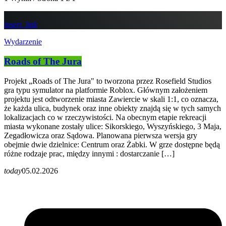
insert_link
Wydarzenie
Roads of The Jura
Projekt „Roads of The Jura" to tworzona przez Rosefield Studios
gra typu symulator na platformie Roblox. Głównym założeniem
projektu jest odtworzenie miasta Zawiercie w skali 1:1, co oznacza,
że każda ulica, budynek oraz inne obiekty znajdą się w tych samych
lokalizacjach co w rzeczywistości. Na obecnym etapie rekreacji
miasta wykonane zostały ulice: Sikorskiego, Wyszyńskiego, 3 Maja,
Zegadłowicza oraz Sądowa. Planowana pierwsza wersja gry
obejmie dwie dzielnice: Centrum oraz Żabki. W grze dostępne będą
różne rodzaje prac, między innymi : dostarczanie […]
today
05.02.2026