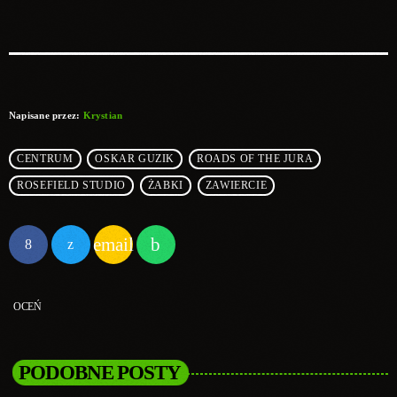
Napisane przez:
Krystian
CENTRUM
OSKAR GUZIK
ROADS OF THE JURA
ROSEFIELD STUDIO
ŻABKI
ZAWIERCIE
email
OCEŃ
PODOBNE POSTY