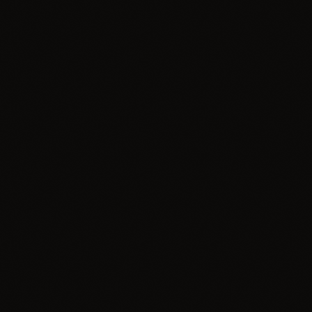
insert_link
Wydarzenie
Piknik Trzech Winnic na Jurze już 8 sierpnia.
Połączenie lokalnych smaków, muzyki i jurajskiej
przyrody
today
16.07.2026
2