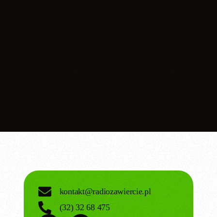
kontakt@radiozawiercie.pl
(32) 32 68 475