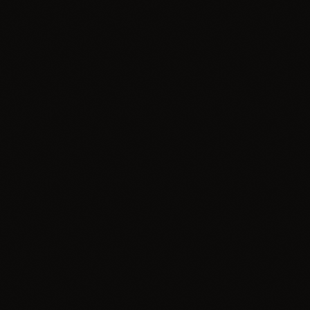
insert_link
Informacje
Program IV Dolnośląskiej Otwartej Konferencji
Szkoleniowej o opiece nad dziećmi
today
29.06.2026