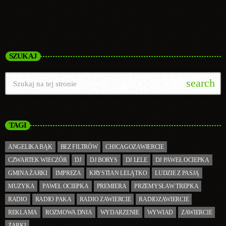
SZUKAJ
search
TAGI
ANGELIKA BĄK
BEZ FILTRÓW
CHICAGOZAWIERCIE
CZWARTEK WIECZÓR
DJ
DJ BORYS
DJ LELE
DJ PAWEŁ OCIEPKA
GMINA ŻARKI
IMPREZA
KRYSTIAN LELĄTKO
LUDZIE Z PASJĄ
MUZYKA
PAWEŁ OCIEPKA
PREMIERA
PRZEMYSŁAW TREPKA
RADIO
RADIO PAKA
RADIO ZAWIERCIE
RADIOZAWIERCIE
REKLAMA
ROZMOWA DNIA
WYDARZENIE
WYWIAD
ZAWIERCIE
ŻARKI