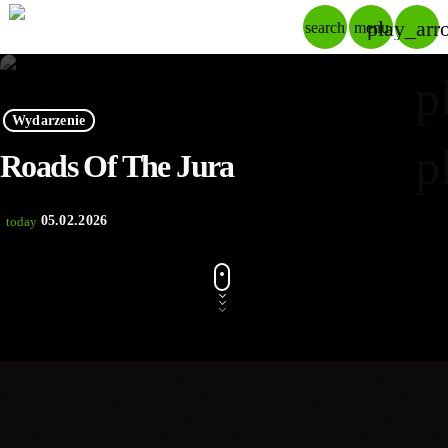
play_arr
search
menu
p
Wydarzenie
p
Roads Of The Jura
05.02.2026
today