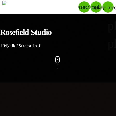
play_arr
search
menu
p
Rosefield Studio
p
1 Wynik / Strona 1 z 1
insert_link