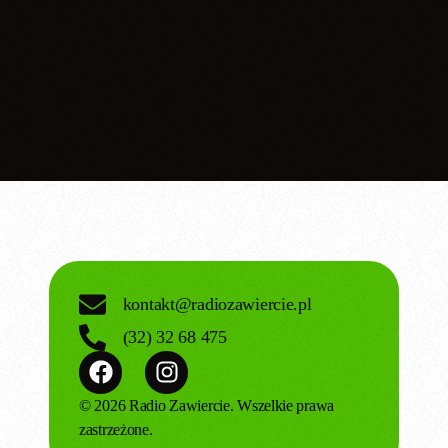
today
05.02.2026
kontakt@radiozawiercie.pl
(32) 32 68 475
© 2026 Radio Zawiercie. Wszelkie prawa
zastrzeżone.