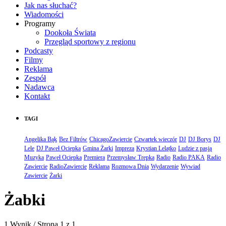
Jak nas słuchać?
Wiadomości
Programy
Dookoła Świata
Przegląd sportowy z regionu
Podcasty
Filmy
Reklama
Zespół
Nadawca
Kontakt
TAGI
Angelika Bąk
Bez Filtrów
ChicagoZawiercie
Czwartek wieczór
DJ
DJ Borys
DJ
Lele
DJ Paweł Ociepka
Gmina Żarki
Impreza
Krystian Lelątko
Ludzie z pasją
Muzyka
Paweł Ociepka
Premiera
Przemysław Trepka
Radio
Radio PAKA
Radio
Zawiercie
RadioZawiercie
Reklama
Rozmowa Dnia
Wydarzenie
Wywiad
Zawiercie
Żarki
Żabki
1 Wynik / Strona 1 z 1