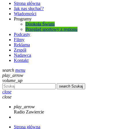
Strona główna
Jak nas słuchać?
Wiadomości
Programy
Dookoła Świata
Przegląd sportowy z regionu
Podcasty
Filmy
Reklama
Zespół
Nadawca
Kontakt
search
menu
play_arrow
volume_up
search
Szukaj
close
close
play_arrow
Radio Zawiercie
Strona główna