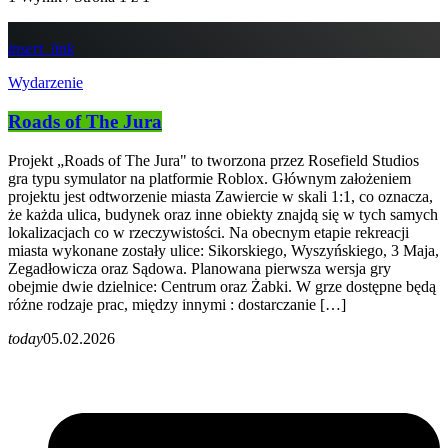
insert_link
Wydarzenie
Roads of The Jura
Projekt „Roads of The Jura" to tworzona przez Rosefield Studios
gra typu symulator na platformie Roblox. Głównym założeniem
projektu jest odtworzenie miasta Zawiercie w skali 1:1, co oznacza,
że każda ulica, budynek oraz inne obiekty znajdą się w tych samych
lokalizacjach co w rzeczywistości. Na obecnym etapie rekreacji
miasta wykonane zostały ulice: Sikorskiego, Wyszyńskiego, 3 Maja,
Zegadłowicza oraz Sądowa. Planowana pierwsza wersja gry
obejmie dwie dzielnice: Centrum oraz Żabki. W grze dostępne będą
różne rodzaje prac, między innymi : dostarczanie […]
today
05.02.2026