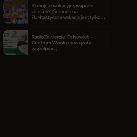
Planujesz wakacyjny wypad z
dziećmi? Kierunek na
FUNtastyczne wakacje jest tylko
jeden!
Radio Zawiercie i Dr Nawrot –
Centrum Wzroku nawiązały
współpracę