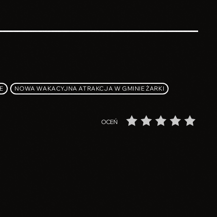
E
NOWA WAKACYJNA ATRAKCJA W GMINIE ŻARKI
OCEŃ
insert_link