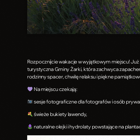
Rozpocznijcie wakacje w wyjątkowym miejscu! Już
turystyczna Gminy Żarki, która zachwyca zapachem
rodzinny spacer, chwilę relaksu i piękne pamiątkow
Na miejscu czekają:
sesje fotograficzne dla fotografów i osób prywa
świeże bukiety lawendy,
naturalne olejki i hydrolaty powstające na plantac