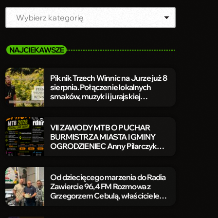
NAJCIEKAWSZE
Piknik Trzech Winnic na Jurze już 8
sierpnia. Połączenie lokalnych
smaków, muzyki i jurajskiej
przyrody
VII ZAWODY MTB O PUCHAR
BURMISTRZA MIASTA I GMINY
OGRODZIENIEC Anny Pilarczyk
Jurajska Żmija
Od dziecięcego marzenia do Radia
Zawiercie 96,4 FM Rozmowa z
Grzegorzem Cebulą, właścicielem
Radia Zawiercie