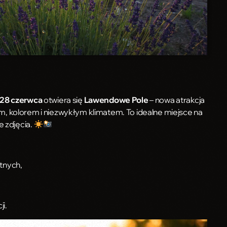
28 czerwca
otwiera się
Lawendowe Pole
– nowa atrakcja
, kolorem i niezwykłym klimatem. To idealne miejsce na
e zdjęcia.
tnych,
ji.