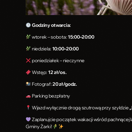
Godziny otwarcia:
wtorek – sobota:
15:00–20:00
niedziela:
10:00–20:00
poniedziałek – nieczynne
Wstęp:
12 zł/os.
Fotograf:
20 zł/godz.
Parking bezpłatny
Wjazd wyłącznie drogą szutrową przy szyldzie
„
Zaplanujcie początek wakacji wśród pachnącej l
Gminy Żarki!