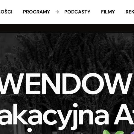
OŚCI
PROGRAMY
PODCASTY
FILMY
RE
WENDOWE
kacyjna At