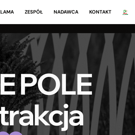
KLAMA
ZESPÓŁ
NADAWCA
KONTAKT
 POLE
rakcja