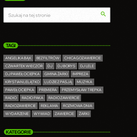
search
TAGI
ANGELIKA BĄK
BEZ FILTRÓW
CHICAGOZAWIERCIE
CZWARTEK WIECZÓR
DJ
DJ BORYS
DJ LELE
DJ PAWEŁ OCIEPKA
GMINA ŻARKI
IMPREZA
KRYSTIAN LELĄTKO
LUDZIE Z PASJĄ
MUZYKA
PAWEŁ OCIEPKA
PREMIERA
PRZEMYSŁAW TREPKA
RADIO
RADIO PAKA
RADIO ZAWIERCIE
RADIOZAWIERCIE
REKLAMA
ROZMOWA DNIA
WYDARZENIE
WYWIAD
ZAWIERCIE
ŻARKI
KATEGORIE