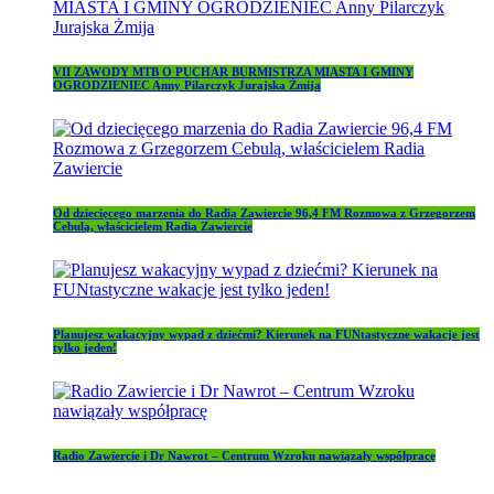
VII ZAWODY MTB O PUCHAR BURMISTRZA MIASTA I GMINY
OGRODZIENIEC Anny Pilarczyk Jurajska Żmija
Od dziecięcego marzenia do Radia Zawiercie 96,4 FM Rozmowa z Grzegorzem
Cebulą, właścicielem Radia Zawiercie
Planujesz wakacyjny wypad z dziećmi? Kierunek na FUNtastyczne wakacje jest
tylko jeden!
Radio Zawiercie i Dr Nawrot – Centrum Wzroku nawiązały współpracę