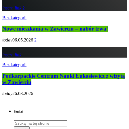
insert_link
2
Bez kategorii
Nowe mieszkania w Zawierciu – nabór trwa!
today
06.05.2026
2
insert_link
Bez kategorii
Podkarpackie Centrum Nauki Łukasiewicz z wizytą
w Zawierciu
today
26.03.2026
Szukaj