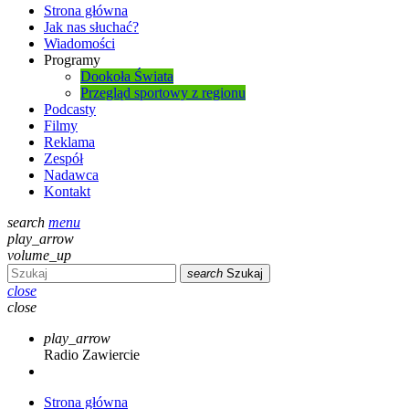
Strona główna
Jak nas słuchać?
Wiadomości
Programy
Dookoła Świata
Przegląd sportowy z regionu
Podcasty
Filmy
Reklama
Zespół
Nadawca
Kontakt
search
menu
play_arrow
volume_up
search
Szukaj
close
close
play_arrow
Radio Zawiercie
Strona główna