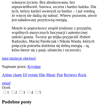
własnym życiem. Bez idealizowania, bez
usprawiedliwień. Surowa, szczera i bardzo ludzka. Dla
tych, którzy kiedyś uwierzyli za bardzo – i już wiedzą,
że więcej nie dadzą się nabrać. Wbrew pozorom, utwór
jest naładowany pozytywną energią.
Motyle to poprockowy zespół zrodzony z przyjaźni,
wspólnych muzycznych fascynacji i autentycznej
radości grania. Tworzy go trójka przyjaciół: Hubert
Radoszko, Maciej Parobczak i Nikola Warda, których
połączyła potrzeba dzielenia się dobrą energią – tą,
która bierze się z pasji, uśmiechu i szczerości.
tutaj możecie obejrzeć
Napisane przez:
Krystian
Artists
charts
DJ
events
Hits
Music
Pop
Reviews
Rock
email
Oceń
1
2
3
4
5
Podobne posty