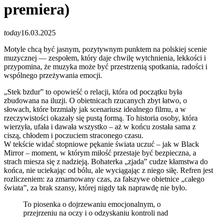
premiera)
today
16.03.2025
Motyle chcą być jasnym, pozytywnym punktem na polskiej scenie
muzycznej — zespołem, który daje chwilę wytchnienia, lekkości i
przypomina, że muzyka może być przestrzenią spotkania, radości i
wspólnego przeżywania emocji.
„Stek bzdur” to opowieść o relacji, która od początku była
zbudowana na iluzji. O obietnicach rzucanych zbyt łatwo, o
słowach, które brzmiały jak scenariusz idealnego filmu, a w
rzeczywistości okazały się pustą formą. To historia osoby, która
wierzyła, ufała i dawała wszystko – aż w końcu została sama z
ciszą, chłodem i poczuciem straconego czasu.
W tekście widać stopniowe pękanie świata uczuć – jak w Black
Mirror – moment, w którym miłość przestaje być bezpieczna, a
strach miesza się z nadzieją. Bohaterka „zjada” cudze kłamstwa do
końca, nie uciekając od bólu, ale wyciągając z niego siłę. Refren jest
rozliczeniem: za zmarnowany czas, za fałszywe obietnice „całego
świata”, za brak szansy, której nigdy tak naprawdę nie było.
To piosenka o dojrzewaniu emocjonalnym, o
przejrzeniu na oczy i o odzyskaniu kontroli nad