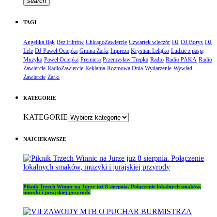
search
TAGI
Angelika Bąk
Bez Filtrów
ChicagoZawiercie
Czwartek wieczór
DJ
DJ Borys
DJ
Lele
DJ Paweł Ociepka
Gmina Żarki
Impreza
Krystian Lelątko
Ludzie z pasją
Muzyka
Paweł Ociepka
Premiera
Przemysław Trepka
Radio
Radio PAKA
Radio
Zawiercie
RadioZawiercie
Reklama
Rozmowa Dnia
Wydarzenie
Wywiad
Zawiercie
Żarki
KATEGORIE
KATEGORIE
NAJCIEKAWSZE
Piknik Trzech Winnic na Jurze już 8 sierpnia. Połączenie lokalnych smaków,
muzyki i jurajskiej przyrody