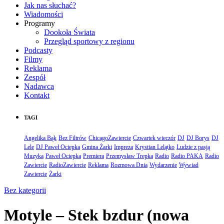
Jak nas słuchać?
Wiadomości
Programy
Dookoła Świata
Przegląd sportowy z regionu
Podcasty
Filmy
Reklama
Zespół
Nadawca
Kontakt
TAGI
Angelika Bąk
Bez Filtrów
ChicagoZawiercie
Czwartek wieczór
DJ
DJ Borys
DJ
Lele
DJ Paweł Ociepka
Gmina Żarki
Impreza
Krystian Lelątko
Ludzie z pasją
Muzyka
Paweł Ociepka
Premiera
Przemysław Trepka
Radio
Radio PAKA
Radio
Zawiercie
RadioZawiercie
Reklama
Rozmowa Dnia
Wydarzenie
Wywiad
Zawiercie
Żarki
Bez kategorii
Motyle – Stek bzdur (nowa