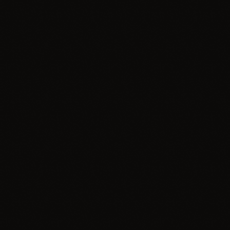
queue_music
hits
Mic Drop Countdown