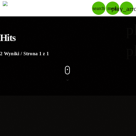
play_arr
search
menu
p
Hits
p
2 Wyniki / Strona 1 z 1
queue_music