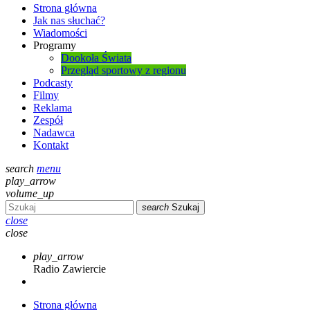
Strona główna
Jak nas słuchać?
Wiadomości
Programy
Dookoła Świata
Przegląd sportowy z regionu
Podcasty
Filmy
Reklama
Zespół
Nadawca
Kontakt
search
menu
play_arrow
volume_up
search
Szukaj
close
close
play_arrow
Radio Zawiercie
Strona główna