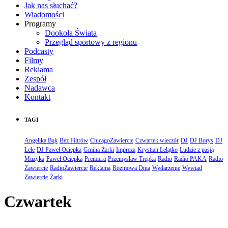
Jak nas słuchać?
Wiadomości
Programy
Dookoła Świata
Przegląd sportowy z regionu
Podcasty
Filmy
Reklama
Zespół
Nadawca
Kontakt
TAGI
Angelika Bąk
Bez Filtrów
ChicagoZawiercie
Czwartek wieczór
DJ
DJ Borys
DJ
Lele
DJ Paweł Ociepka
Gmina Żarki
Impreza
Krystian Lelątko
Ludzie z pasją
Muzyka
Paweł Ociepka
Premiera
Przemysław Trepka
Radio
Radio PAKA
Radio
Zawiercie
RadioZawiercie
Reklama
Rozmowa Dnia
Wydarzenie
Wywiad
Zawiercie
Żarki
Czwartek