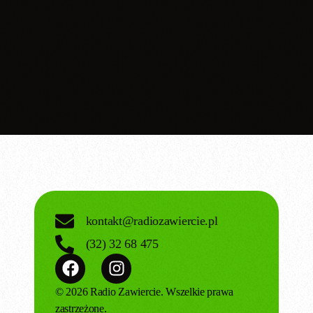
Przegląd sportowy
Przegląd sportowy z regionu
12:05 pm - 12:05 pm
kontakt@radiozawiercie.pl
(32) 32 68 475
© 2026 Radio Zawiercie. Wszelkie prawa
zastrzeżone.