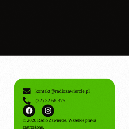
Przegląd sportowy
Przegląd sportowy z regionu
12:05 pm - 12:05 pm
kontakt@radiozawiercie.pl
(32) 32 68 475
© 2026 Radio Zawiercie. Wszelkie prawa
zastrzeżone.