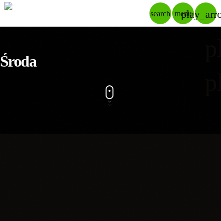
play_arr
search
menu
p
Środa
p