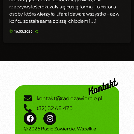
rzeczywistości okazały się pustą formą. To historia
osoby, która wierzyła, ufała i dawała wszystko – aż w
końcu została sama z ciszą, chłodem […]
today
16.03.2025
kontakt@radiozawiercie.pl
(32) 32 68 475
© 2026 Radio Zawiercie. Wszelkie