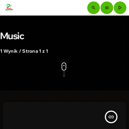
play_arrow
search
menu
Music
1 Wynik / Strona 1 z 1
insert_link