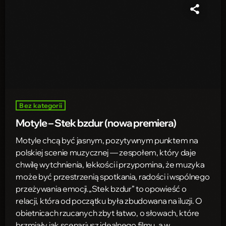
Bez kategorii
Motyle – Stek bzdur (nowa premiera)
Motyle chcą być jasnym, pozytywnym punktem na
polskiej scenie muzycznej — zespołem, który daje
chwilę wytchnienia, lekkości i przypomina, że muzyka
może być przestrzenią spotkania, radości i wspólnego
przeżywania emocji.„Stek bzdur” to opowieść o
relacji, która od początku była zbudowana na iluzji. O
obietnicach rzucanych zbyt łatwo, o słowach, które
brzmiały jak scenariusz idealnego filmu, a w