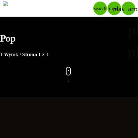
play_arr
search
menu
p
Pop
p
1 Wynik / Strona 1 z 1
insert_link