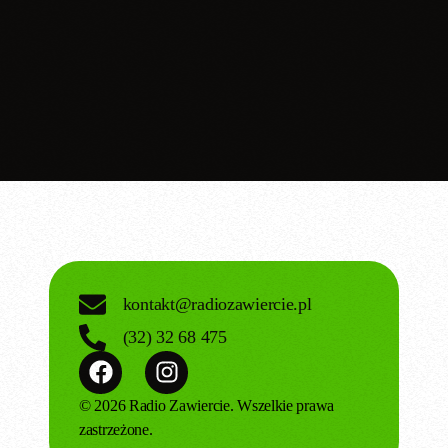
today
16.03.2025
kontakt@radiozawiercie.pl
(32) 32 68 475
© 2026 Radio Zawiercie. Wszelkie prawa
zastrzeżone.