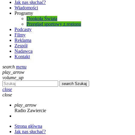
Jak nas słuchać?
Wiadomości
Programy
Dookoła Świata
Przegląd sportowy z regionu
Podcasty
Filmy
Reklama
Zespół
Nadawca
Kontakt
search
menu
play_arrow
volume_up
search
Szukaj
close
close
play_arrow
Radio Zawiercie
Strona główna
Jak nas słuchać?