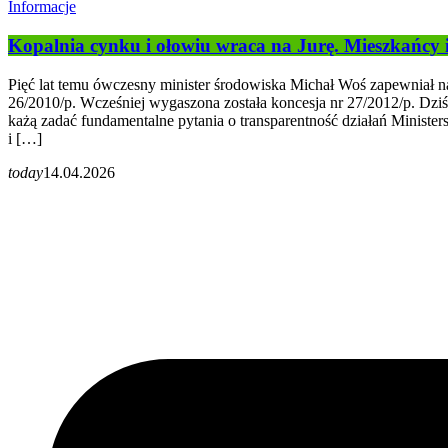
Informacje
Kopalnia cynku i ołowiu wraca na Jurę. Mieszkańcy 
Pięć lat temu ówczesny minister środowiska Michał Woś zapewniał n
26/2010/p. Wcześniej wygaszona została koncesja nr 27/2012/p. Dziś,
każą zadać fundamentalne pytania o transparentność działań Ministe
i […]
today
14.04.2026