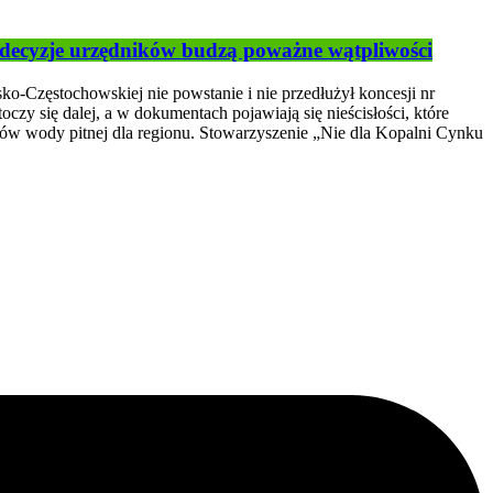
 decyzje urzędników budzą poważne wątpliwości
o-Częstochowskiej nie powstanie i nie przedłużył koncesji nr
zy się dalej, a w dokumentach pojawiają się nieścisłości, które
obów wody pitnej dla regionu. Stowarzyszenie „Nie dla Kopalni Cynku