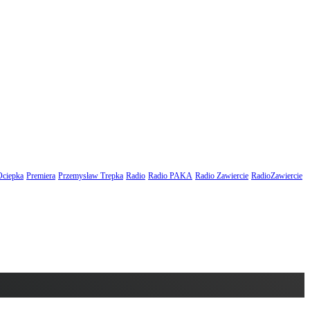
Ociepka
Premiera
Przemysław Trepka
Radio
Radio PAKA
Radio Zawiercie
RadioZawiercie