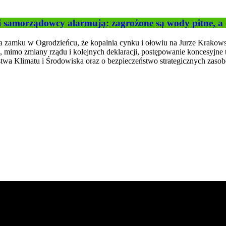
i samorządowcy alarmują: zagrożone są wody pitne, a
a zamku w Ogrodzieńcu, że kopalnia cynku i ołowiu na Jurze Krakowsk
 mimo zmiany rządu i kolejnych deklaracji, postępowanie koncesyjne toc
rstwa Klimatu i Środowiska oraz o bezpieczeństwo strategicznych zas