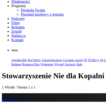
Wiadomości
Programy
Dookoła Świata
Przegląd sportowy z regionu
Podcasty
Filmy
Reklama
Zespół
Nadawca
Kontakt
TAGI
Angelika Bąk
Bez Filtrów
ChicagoZawiercie
Czwartek wieczór
DJ
DJ Borys
DJ L
Reklama
Rozmowa Dnia
Wydarzenie
Wywiad
Zawiercie
Żarki
Stowarzyszenie Nie dla Kopalni
1 Wynik / Strona 1 z 1
insert_link