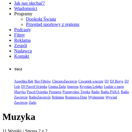
Jak nas słuchać?
Wiadomości
Programy
Dookoła Świata
Przegląd sportowy z regionu
Podcasty
Filmy
Reklama
Zespół
Nadawca
Kontakt
TAGI
Angelika Bąk
Bez Filtrów
ChicagoZawiercie
Czwartek wieczór
DJ
DJ Borys
DJ
Lele
DJ Paweł Ociepka
Gmina Żarki
Impreza
Krystian Lelątko
Ludzie z pasją
Muzyka
Paweł Ociepka
Premiera
Przemysław Trepka
Radio
Radio PAKA
Radio
Zawiercie
RadioZawiercie
Reklama
Rozmowa Dnia
Wydarzenie
Wywiad
Zawiercie
Żarki
Muzyka
11 Wyniki / Strona 2 z 2