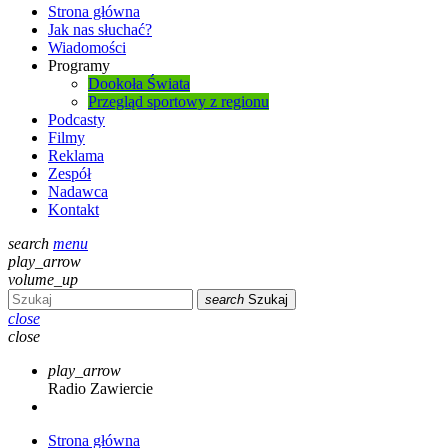
Strona główna
Jak nas słuchać?
Wiadomości
Programy
Dookoła Świata
Przegląd sportowy z regionu
Podcasty
Filmy
Reklama
Zespół
Nadawca
Kontakt
search
menu
play_arrow
volume_up
search
Szukaj
close
close
play_arrow
Radio Zawiercie
Strona główna