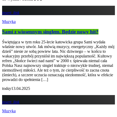
insert_link
Muzyka
Sami z wiosennym singlem. Będzie nowy hit?
Świętująca w tym roku 25-lecie katowicka grupa Sami wydała
właśnie nowy utwór. Jak mówią muzycy, energetyczny „Każdy mój
dzień” niesie ze sobą powiew lata. Nic dziwnego – w końcu to
wakacyjny przebój przyniósł im największą popularność. Kultowy
refren „Słońce świeci nad nami” w 2000 r. śpiewała niemal cała
Polska Nasz najnowszy singiel traktuje o niezwykle trudnej, niemal
niemożliwej miłości. Ale też o tym, że cierpliwość to zacna cnota
(śmiech), a szczere uczucia oznaczają niezłomność, która w efekcie
prowadzi do spełnienia […]
today
13.04.2025
insert_link
Muzyka