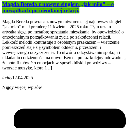
Magda Bereda z nowym singlem „jak miło” – o
porządkach po nieudanej relacji.
Magda Bereda powraca z nowym utworem. Jej najnowszy singiel
"jak miło" miał premierę 11 kwietnia 2025 roku. Tym razem
artystka sięga po metaforę sprzątania mieszkania, by opowiedzieć o
emocjonalnym porządkowaniu życia po zakończonej relacji.
Lekkość melodii kontrastuje z osobistym przekazem – wietrzenie
pomieszczeń staje się symbolem oddechu, przestrzeni i
wewnętrznego oczyszczenia. To utwór o odzyskiwaniu spokoju i
układaniu codzienności na nowo. Bereda po raz kolejny udowadnia,
że potrafi mówić o emocjach w sposób bliski i prawdziwy –
tworząc muzykę, która […]
today
12.04.2025
Nigdy więcej wpisów