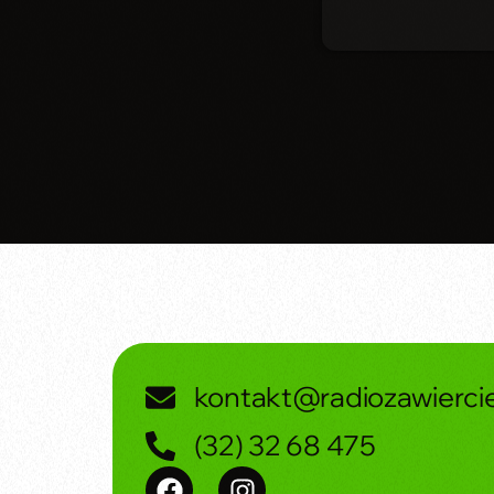
kontakt@radiozawiercie
(32) 32 68 475