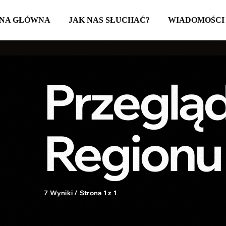
NA GŁÓWNA
JAK NAS SŁUCHAĆ?
WIADOMOŚCI
Przeglą
Regionu
7 Wyniki / Strona 1 z 1